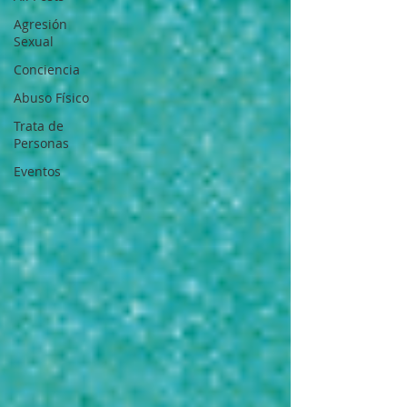
Agresión
Sexual
Conciencia
Abuso Físico
Trata de
Personas
Eventos