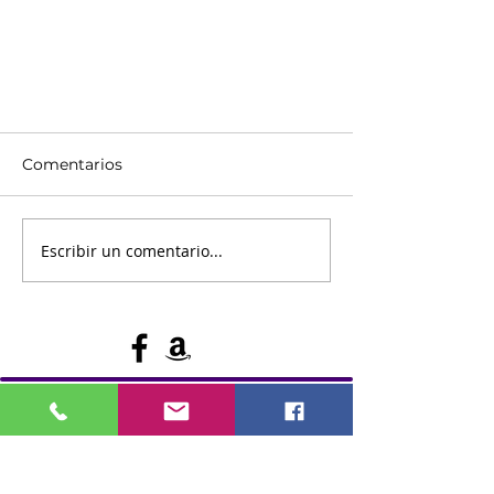
Comentarios
Escribir un comentario...
Abril es el Mes de la
Concientización sobre la
Agresión Sexual
Mantente conectado
Línea directa local 24/7:
828.389.0797