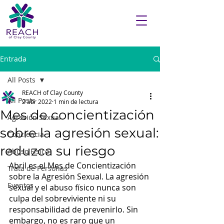
Entrada
All Posts
REACH of Clay County
All Posts
2 abr 2022
1 min de lectura
Mes de concientización
Agresión Sexual
sobre la agresión sexual:
Conciencia
reduzca su riesgo
Abuso Físico
Abril es el Mes de Concientización 
Trata de Personas
sobre la Agresión Sexual. La agresión 
Eventos
sexual y el abuso físico nunca son 
culpa del sobreviviente ni su 
responsabilidad de prevenirlo. Sin 
embargo, no es raro que un 