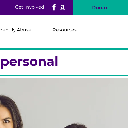
Donar
Get Involved
Identify Abuse
Resources
rpersonal