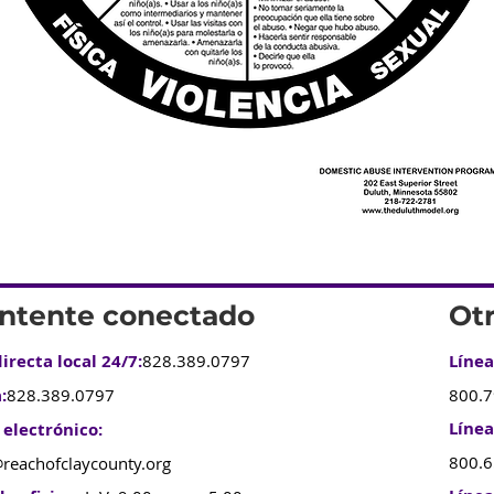
ntente conectado
Ot
irecta local 24/7:
828.389.0797
Línea
:
828.389.0797
800.
Línea
 electrónico:
800.
reachofclaycounty.org